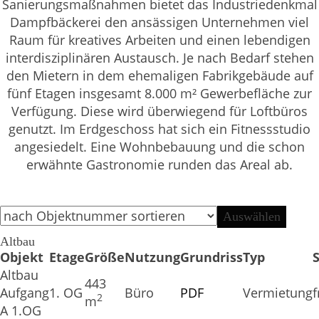
Sanierungsmaßnahmen bietet das Industriedenkmal
Dampfbäckerei den ansässigen Unternehmen viel
Raum für kreatives Arbeiten und einen lebendigen
interdisziplinären Austausch. Je nach Bedarf stehen
den Mietern in dem ehemaligen Fabrikgebäude auf
fünf Etagen insgesamt 8.000 m² Gewerbefläche zur
Verfügung. Diese wird überwiegend für Loftbüros
genutzt. Im Erdgeschoss hat sich ein Fitnessstudio
angesiedelt. Eine Wohnbebauung und die schon
erwähnte Gastronomie runden das Areal ab.
Altbau
Objekt
Etage
Größe
Nutzung
Grundriss
Typ
Altbau
443
Aufgang
1. OG
Büro
PDF
Vermietung
f
2
m
A 1.OG