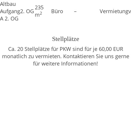
Altbau
235
Aufgang
2. OG
Büro
–
Vermietung
v
2
m
A 2. OG
Stellplätze
Ca. 20 Stellplätze für PKW sind für je 60,00 EUR
monatlich zu vermieten. Kontaktieren Sie uns gerne
für weitere Informationen!