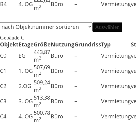
444,04
B4
4. OG
Büro
–
Vermietung
v
2
m
Gebäude C
Objekt
Etage
Größe
Nutzung
Grundriss
Typ
S
443,87
C0
EG
Büro
–
Vermietung
v
2
m
507,69
C1
1. OG
Büro
–
Vermietung
v
2
m
509,24
C2
2.OG
Büro
–
Vermietung
v
2
m
513,38
C3
3. OG
Büro
–
Vermietung
v
2
m
500,78
C4
4. OG
Büro
–
Vermietung
v
2
m