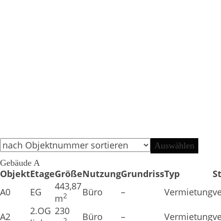
Gebäude A
Objekt
Etage
Größe
Nutzung
Grundriss
Typ
S
443,87
A0
EG
Büro
–
Vermietung
v
2
m
2.OG
230
A2
Büro
–
Vermietung
v
2